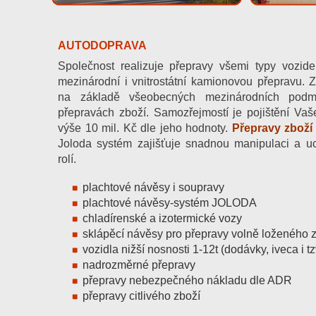
AUTODOPRAVA
Společnost realizuje přepravy všemi typy vozid
mezinárodní i vnitrostátní kamionovou přepravu. 
na základě všeobecných mezinárodních pod
přepravách zboží. Samozřejmostí je pojištění Va
výše 10 mil. Kč dle jeho hodnoty.
Přepravy zboží
Joloda systém zajišťuje snadnou manipulaci a u
rolí.
plachtové návěsy i soupravy
plachtové návěsy-systém JOLODA
chladírenské a izotermické vozy
sklápěcí návěsy pro přepravy volně loženého 
vozidla nižší nosnosti 1-12t (dodávky, iveca i tz
nadrozměrné přepravy
přepravy nebezpečného nákladu dle ADR
přepravy citlivého zboží